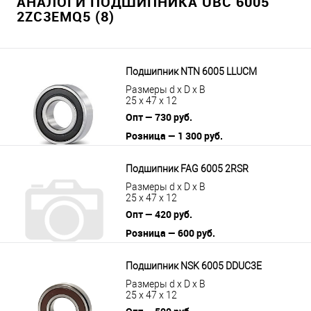
АНАЛОГИ ПОДШИПНИКА UBC 6005
2ZC3EMQ5 (8)
Подшипник NTN 6005 LLUCM
Размеры d x D x B
25 x 47 x 12
Опт — 730 руб.
Розница — 1 300 руб.
В корзину
Подробнее
Подшипник FAG 6005 2RSR
Размеры d x D x B
25 x 47 x 12
Опт — 420 руб.
Розница — 600 руб.
В корзину
Подробнее
Подшипник NSK 6005 DDUC3E
Размеры d x D x B
25 x 47 x 12