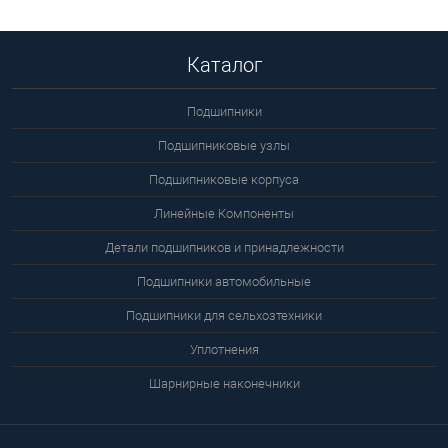
Подробнее
Каталог
Подшипники
Подшипниковые узлы
Подшипниковые корпуса
Линейные Компоненты
Детали подшипников и принадлежности
Подшипники автомобильные
Подшипники для сельхозтехники
Уплотнения
Шарнирные наконечники