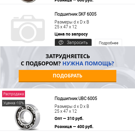
В корзину
Подробнее
Подшипник SKF 6005
Размеры d x D x B
25 x 47 x 12
Цена по запросу
Запросить
Подробнее
цену
ЗАТРУДНЯЕТЕСЬ
С ПОДБОРОМ?
НУЖНА ПОМОЩЬ?
ПОДОБРАТЬ
Распродажа
Подшипник UBC 6005
Уценка -10%
Размеры d x D x B
25 x 47 x 12
Опт — 310 руб.
Розница — 400 руб.
В корзину