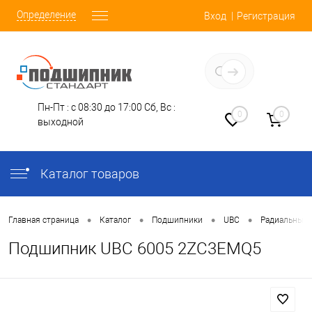
Определение
Вход
Регистрация
Заказать звонок
Пн-Пт : с 08:30 до 17:00
Сб, Вс :
0
0
выходной
Каталог товаров
•
•
•
•
Главная страница
Каталог
Подшипники
UBC
Радиальные
Подшипник UBC 6005 2ZC3EMQ5