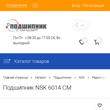
Определение
Вход
Регистрация
Заказать звонок
Пн-Пт : с 08:30 до 17:00
Сб, Вс :
0
0
выходной
Каталог товаров
•
•
•
•
Главная страница
Каталог
Подшипники
NSK
Радиальные
Подшипник NSK 6014 CM