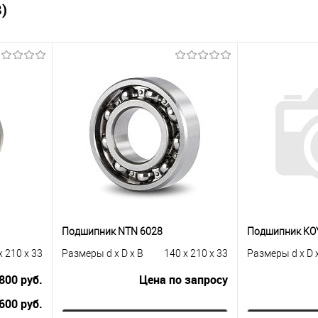
)
Подшипник NTN 6028
Подшипник KO
x 210 x 33
Размеры d x D x B
140 x 210 x 33
Размеры d x D 
800 руб.
Цена по запросу
600 руб.