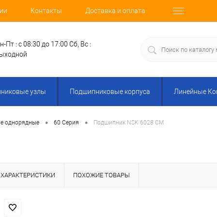
ии
Контакты
Доставка и оплата
н-Пт : с 08:30 до 17:00
Сб, Вс :
ыходной
никовые узлы
Подшипниковые корпуса
Линейные К
•
•
е однорядные
60 Серия
Подшипник NSK 6028 CM
ХАРАКТЕРИСТИКИ
ПОХОЖИЕ ТОВАРЫ