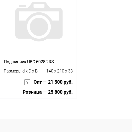
Купить в 1 клик
К сравнению
Купить в 1 клик
К с
В избранное
Под заказ
В избранное
Под
Подшипник UBC 6028 2RS
Размеры d x D x B
140 x 210 x 33
Опт — 21 500 руб.
Розница — 25 800 руб.
В корзину
Купить в 1 клик
К сравнению