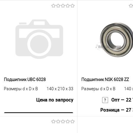
Запросить цену
В корзину
Купить в 1 клик
К сравнению
Купить в 1 клик
К с
В избранное
Под заказ
В избранное
Под
Подшипник UBC 6028
Подшипник NSK 6028 ZZ
Размеры d x D x B
140 x 210 x 33
Размеры d x D x B
140 
Цена по запросу
Опт — 22 
Розница — 27 
Запросить цену
В корзину