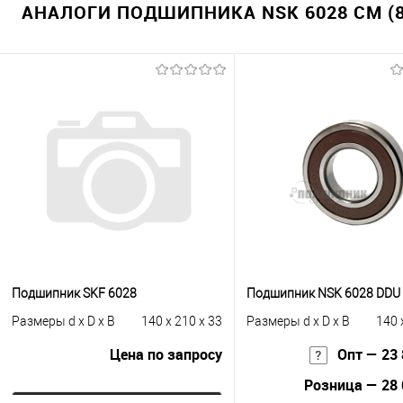
АНАЛОГИ ПОДШИПНИКА NSK 6028 CM (8
Подшипник SKF 6028
Подшипник NSK 6028 DDU
Размеры d x D x B
140 x 210 x 33
Размеры d x D x B
140 
Цена по запросу
Опт — 23 
Розница — 28 