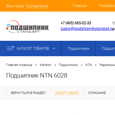
Главная
О компан
Ваш город:
Определение
+7 (495) 665-02-33
П
sales@podshipnikstandart.ru
в
КАТАЛОГ ТОВАРОВ
Подшипники
Подшип
•
•
•
•
Главная страница
Каталог
Подшипники
NTN
Радиальн
Подшипник NTN 6028
ВЕРНУТЬСЯ В РАЗДЕЛ
ОБЗОР ТОВАРА
ОПИСАНИЕ