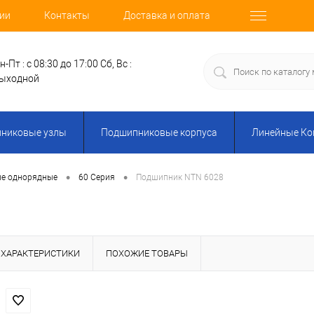
ии
Контакты
Доставка и оплата
н-Пт : с 08:30 до 17:00
Сб, Вс :
ыходной
никовые узлы
Подшипниковые корпуса
Линейные К
•
•
ые однорядные
60 Серия
Подшипник NTN 6028
ХАРАКТЕРИСТИКИ
ПОХОЖИЕ ТОВАРЫ