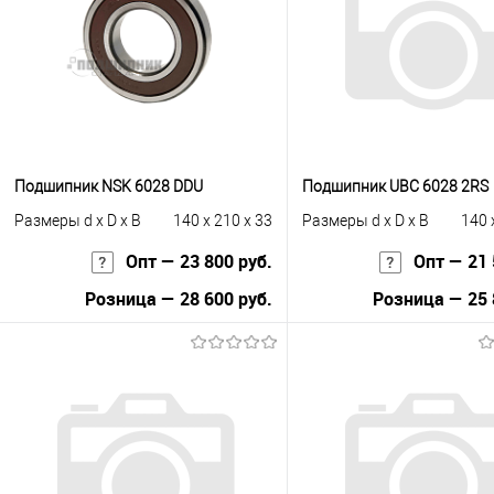
Подшипник NSK 6028 DDU
Подшипник UBC 6028 2RS
Размеры d x D x B
140 x 210 x 33
Размеры d x D x B
140 
Опт — 23 800 руб.
Опт — 21 
Розница — 28 600 руб.
Розница — 25 
В корзину
В корзину
Купить в 1 клик
К сравнению
Купить в 1 клик
К с
В избранное
Под заказ
В избранное
Под