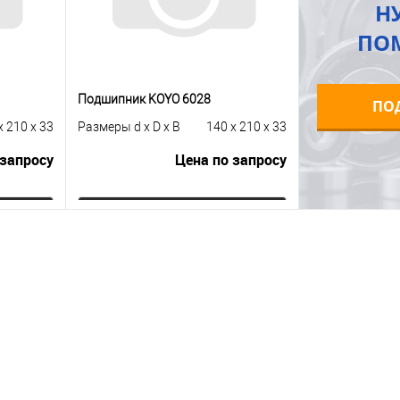
Н
ПО
Подшипник KOYO 6028
ПО
x 210 x 33
Размеры d x D x B
140 x 210 x 33
 запросу
Цена по запросу
ну
Запросить цену
равнению
Купить в 1 клик
К сравнению
 заказ
В избранное
Под заказ