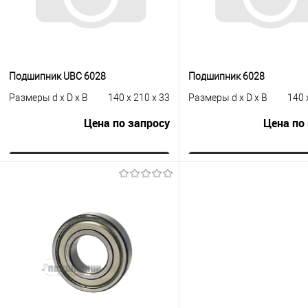
Подшипник UBC 6028
Подшипник 6028
Размеры d x D x B
140 x 210 x 33
Размеры d x D x B
140 
Цена по запросу
Цена по
Запросить цену
Запросить це
Купить в 1 клик
К сравнению
Купить в 1 клик
К с
В избранное
Под заказ
В избранное
Под