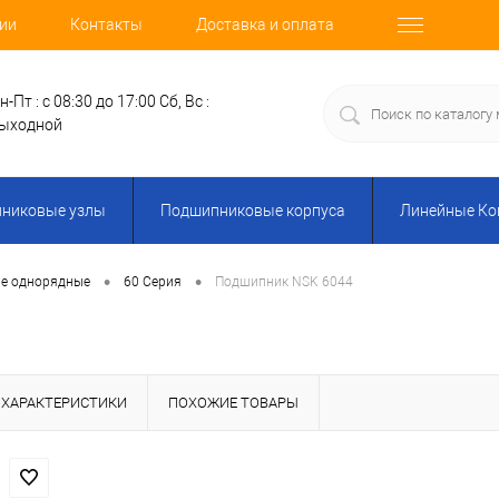
ии
Контакты
Доставка и оплата
н-Пт : с 08:30 до 17:00
Сб, Вс :
ыходной
никовые узлы
Подшипниковые корпуса
Линейные К
•
•
е однорядные
60 Серия
Подшипник NSK 6044
ХАРАКТЕРИСТИКИ
ПОХОЖИЕ ТОВАРЫ