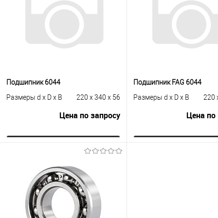
Подшипник 6044
Подшипник FAG 6044
Размеры d x D x B
220 x 340 x 56
Размеры d x D x B
220 
Цена по запросу
Цена по
Запросить цену
Запросить це
Купить в 1 клик
К сравнению
Купить в 1 клик
К с
В избранное
Под заказ
В избранное
Под