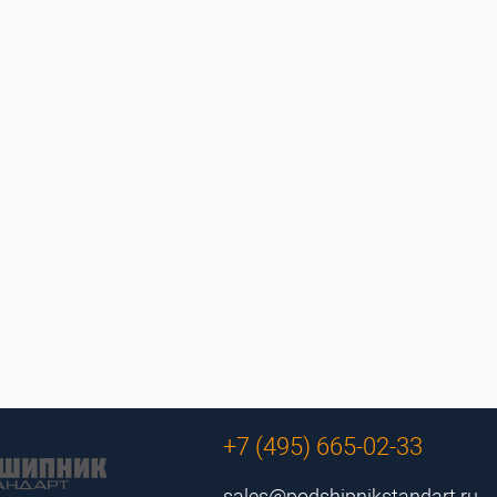
+7 (495) 665-02-33
sales@podshipnikstandart.ru