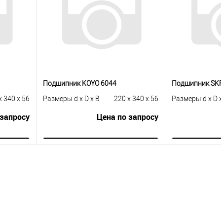
Подшипник KOYO 6044
Подшипник SK
x 340 x 56
Размеры d x D x B
220 x 340 x 56
Размеры d x D 
 запросу
Цена по запросу
ну
Запросить цену
Зап
равнению
Купить в 1 клик
К сравнению
Купить в 1 к
 заказ
В избранное
Под заказ
В избранное