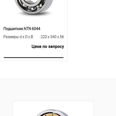
Подшипник NTN 6044
Размеры d x D x B
220 x 340 x 56
Цена по запросу
Запросить цену
Купить в 1 клик
К сравнению
В избранное
Под заказ