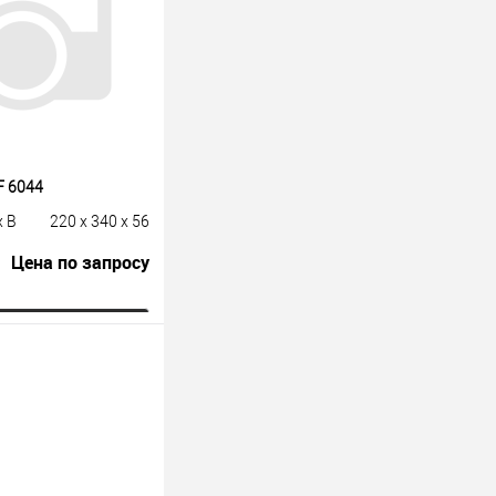
F 6044
x B
220 x 340 x 56
Цена по запросу
росить цену
лик
К сравнению
Под заказ