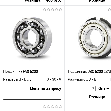
Розница — 400 руб.
Розница — 
В корзину
В корзину
Купить в 1 клик
К сравнению
Купить в 1 клик
К с
В избранное
В наличии
В избранное
В н
Подшипник FAG 6200
Подшипник UBC 6200 2ZN
Размеры d x D x B
10 x 30 x 9
Размеры d x D x B
1
Цена по запросу
Опт — 
Розница — 
Запросить цену
В корзину