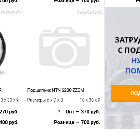
700 руб.
Розница — 700 руб.
Р
В корзину
равнению
Купить в 1 клик
К сравнению
Купить в 1 к
ЗАТРУ
аличии
В избранное
Под заказ
В избранное
С ПО
Н
ПО
R
Подшипник NTN 6200 ZZCM
ПО
0 x 30 x 9
Размеры d x D x B
10 x 30 x 9
270 руб.
Опт — 370 руб.
400 руб.
Розница — 700 руб.
В корзину