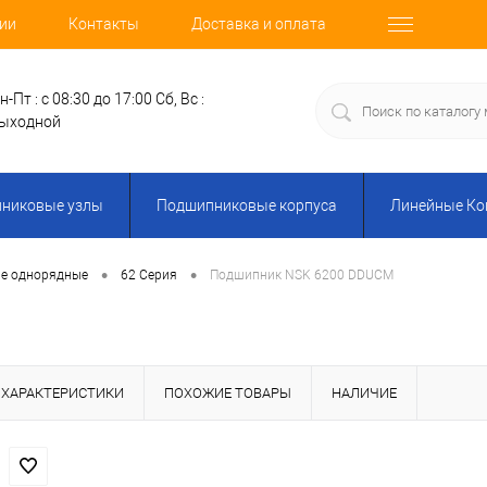
ии
Контакты
Доставка и оплата
н-Пт : с 08:30 до 17:00
Сб, Вс :
ыходной
никовые узлы
Подшипниковые корпуса
Линейные К
•
•
е однорядные
62 Серия
Подшипник NSK 6200 DDUCM
ХАРАКТЕРИСТИКИ
ПОХОЖИЕ ТОВАРЫ
НАЛИЧИЕ