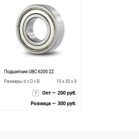
Купить в 1 клик
К сравнению
Купить в 1 клик
К с
В избранное
Под заказ
В избранное
Под
Подшипник UBC 6200 2Z
Размеры d x D x B
10 x 30 x 9
Опт — 200 руб.
Розница — 300 руб.
В корзину
Купить в 1 клик
К сравнению