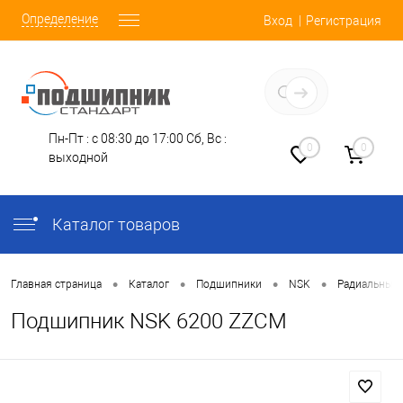
Определение
Вход
Регистрация
Заказать звонок
Пн-Пт : с 08:30 до 17:00
Сб, Вс :
0
0
выходной
Каталог товаров
•
•
•
•
Главная страница
Каталог
Подшипники
NSK
Радиальные
Подшипник NSK 6200 ZZCM