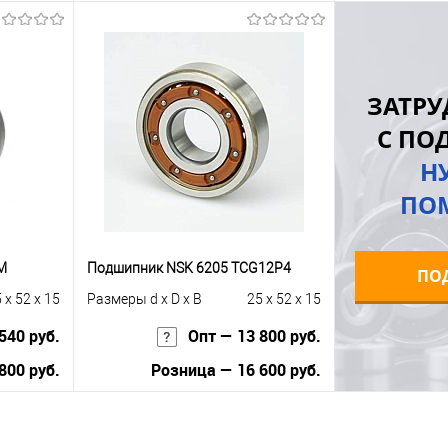
В корзину
равнению
Купить в 1 клик
К сравнению
Купить в 1 к
ЗАТРУ
 заказ
В избранное
Под заказ
В избранное
С ПО
Н
ПО
M
Подшипник NSK 6205 TCG12P4
ПО
 x 52 x 15
Размеры d x D x B
25 x 52 x 15
540 руб.
Опт — 13 800 руб.
800 руб.
Розница — 16 600 руб.
В корзину