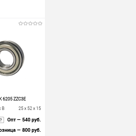
K 6205 ZZC3E
x B
25 x 52 x 15
Опт — 540 руб.
озница — 800 руб.