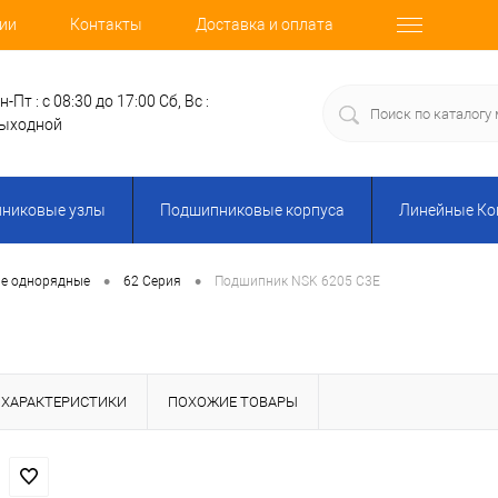
ии
Контакты
Доставка и оплата
н-Пт : с 08:30 до 17:00
Сб, Вс :
ыходной
никовые узлы
Подшипниковые корпуса
Линейные К
•
•
е однорядные
62 Серия
Подшипник NSK 6205 C3E
ХАРАКТЕРИСТИКИ
ПОХОЖИЕ ТОВАРЫ