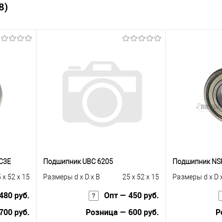
8)
C3E
Подшипник UBC 6205
Подшипник NS
 x 52 x 15
Размеры d x D x B
25 x 52 x 15
Размеры d x D 
480 руб.
Опт — 450 руб.
700 руб.
Розница — 600 руб.
Р