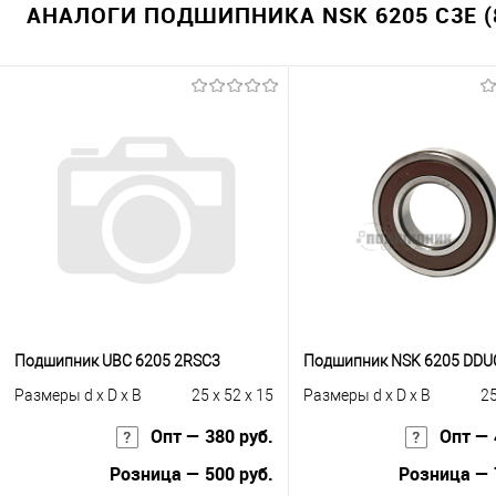
АНАЛОГИ ПОДШИПНИКА NSK 6205 C3E (
Подшипник UBC 6205 2RSС3
Подшипник NSK 6205 DDU
Размеры d x D x B
25 x 52 x 15
Размеры d x D x B
25
Опт — 380 руб.
Опт — 
Розница — 500 руб.
Розница — 