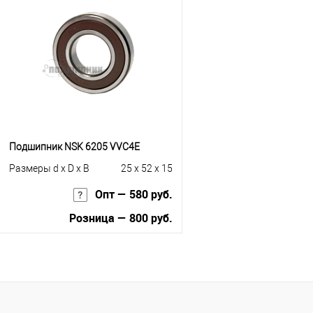
Купить в 1 клик
К сравнению
Купить в 1 клик
К с
В избранное
Под заказ
В избранное
Под
Подшипник NSK 6205 VVC4E
Размеры d x D x B
25 x 52 x 15
Опт — 580 руб.
Розница — 800 руб.
В корзину
Купить в 1 клик
К сравнению