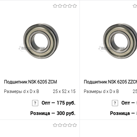
В корзину
В корзину
Купить в 1 клик
К сравнению
Купить в 1 клик
К с
В избранное
Под заказ
В избранное
Под
Подшипник NSK 6205 ZCM
Подшипник NSK 6205 ZZC
Размеры d x D x B
25 x 52 x 15
Размеры d x D x B
25
Опт — 175 руб.
Опт — 
Розница — 300 руб.
Розница — 
В корзину
В корзину