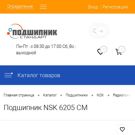
Определение
Вход
Регистрация
Заказать звонок
Пн-Пт : с 08:30 до 17:00
Сб, Вс :
0
0
выходной
Каталог товаров
•
•
•
•
Главная страница
Каталог
Подшипники
NSK
Радиальные
Подшипник NSK 6205 CM