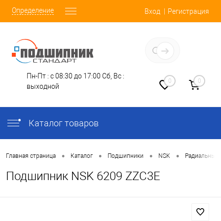
Определение
Вход
Регистрация
Заказать звонок
Пн-Пт : с 08:30 до 17:00
Сб, Вс :
0
0
выходной
Каталог товаров
•
•
•
•
Главная страница
Каталог
Подшипники
NSK
Радиальные
Подшипник NSK 6209 ZZC3E