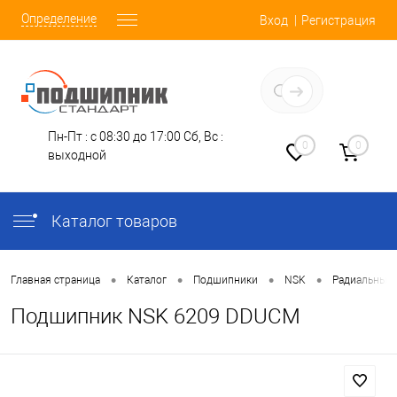
Определение
Вход
Регистрация
Заказать звонок
Пн-Пт : с 08:30 до 17:00
Сб, Вс :
0
0
выходной
Каталог товаров
•
•
•
•
Главная страница
Каталог
Подшипники
NSK
Радиальные
Подшипник NSK 6209 DDUCM