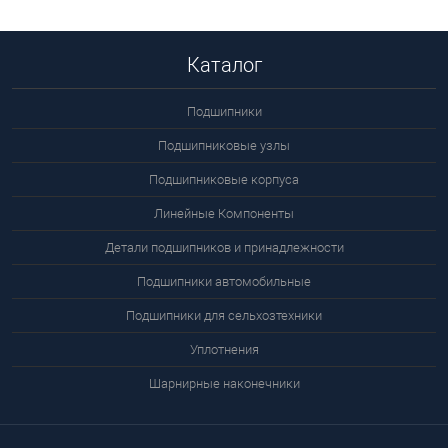
Подробнее
Каталог
Подшипники
Подшипниковые узлы
Подшипниковые корпуса
Линейные Компоненты
Детали подшипников и принадлежности
Подшипники автомобильные
Подшипники для сельхозтехники
Уплотнения
Шарнирные наконечники