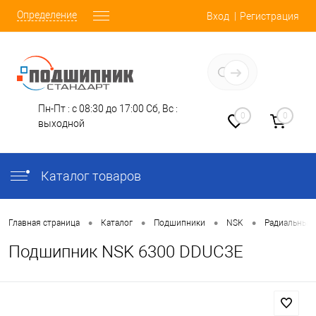
Определение
Вход
Регистрация
Заказать звонок
Пн-Пт : с 08:30 до 17:00
Сб, Вс :
0
0
выходной
Каталог товаров
•
•
•
•
Главная страница
Каталог
Подшипники
NSK
Радиальные
Подшипник NSK 6300 DDUC3E