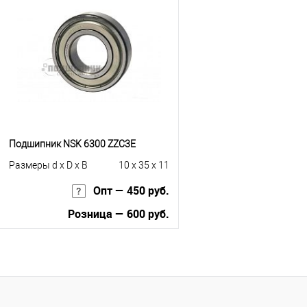
Купить в 1 клик
К с
Купить в 1 клик
К сравнению
В избранное
Под
В избранное
В наличии
Подшипник NSK 6300 ZZC3E
Размеры d x D x B
10 x 35 x 11
Опт — 450 руб.
Розница — 600 руб.
В корзину
Купить в 1 клик
К сравнению