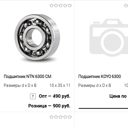
Запросить цену
В корзину
Купить в 1 клик
К сравнению
Купить в 1 клик
К с
В избранное
Под заказ
В избранное
В н
Подшипник NTN 6300 CM
Подшипник KOYO 6300
Размеры d x D x B
10 x 35 x 11
Размеры d x D x B
10
Опт — 490 руб.
Цена по
Розница — 900 руб.
Запросить це
В корзину