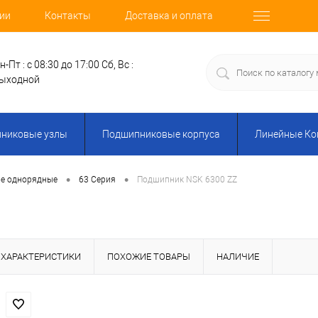
ии
Контакты
Доставка и оплата
н-Пт : с 08:30 до 17:00
Сб, Вс :
ыходной
никовые узлы
Подшипниковые корпуса
Линейные К
•
•
е однорядные
63 Серия
Подшипник NSK 6300 ZZ
ХАРАКТЕРИСТИКИ
ПОХОЖИЕ ТОВАРЫ
НАЛИЧИЕ