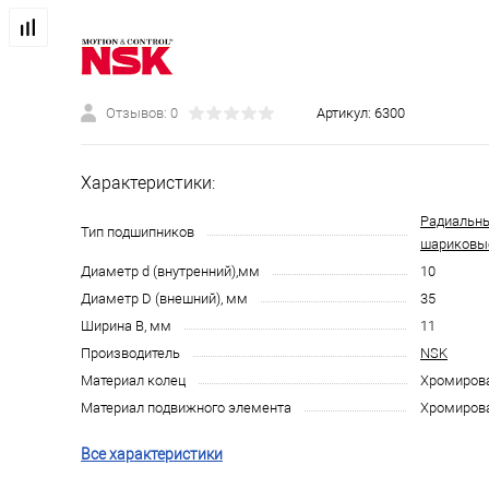
Отзывов: 0
Артикул:
6300
Характеристики:
Радиальн
Тип подшипников
шариковы
Диаметр d (внутренний),мм
10
Диаметр D (внешний), мм
35
Ширина B, мм
11
Производитель
NSK
Материал колец
Хромирова
Материал подвижного элемента
Хромирова
Все характеристики