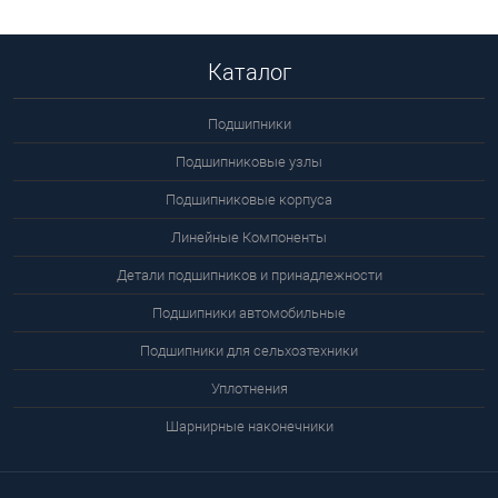
Подробнее
Каталог
Подшипники
Подшипниковые узлы
Подшипниковые корпуса
Линейные Компоненты
Детали подшипников и принадлежности
Подшипники автомобильные
Подшипники для сельхозтехники
Уплотнения
Шарнирные наконечники