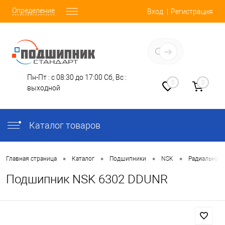
Определение
Вход
Регистрация
Заказать звонок
Пн-Пт : с 08:30 до 17:00
Сб, Вс :
0
0
выходной
Каталог товаров
•
•
•
•
Главная страница
Каталог
Подшипники
NSK
Радиальные
Подшипник NSK 6302 DDUNR