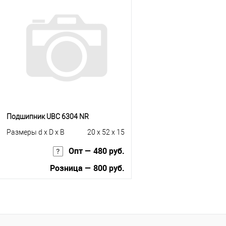
Купить в 1 клик
К сравнению
Купить в 1 клик
К с
В избранное
Под заказ
В избранное
Под
Подшипник UBC 6304 NR
Размеры d x D x B
20 x 52 x 15
Опт — 480 руб.
Розница — 800 руб.
В корзину
Купить в 1 клик
К сравнению