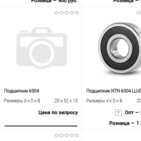
Розница — 900 руб.
Розница — 
В корзину
В корзину
Купить в 1 клик
К сравнению
Купить в 1 клик
К с
В избранное
Под заказ
В избранное
Под
Подшипник 6304
Подшипник NTN 6304 LLU
Размеры d x D x B
20 x 52 x 15
Размеры d x D x B
20
Цена по запросу
Опт — 
Розница — 1 
Запросить цену
В корзину