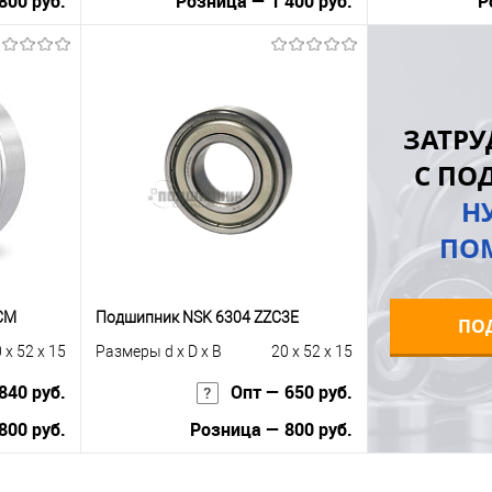
800 руб.
Розница — 1 400 руб.
Р
В корзину
равнению
Купить в 1 клик
К сравнению
Купить в 1 к
ЗАТРУ
 заказ
В избранное
Под заказ
В избранное
С ПО
Н
ПО
CM
Подшипник NSK 6304 ZZC3E
ПО
 x 52 x 15
Размеры d x D x B
20 x 52 x 15
840 руб.
Опт — 650 руб.
800 руб.
Розница — 800 руб.
В корзину