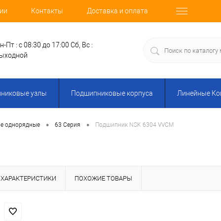
ии
Контакты
Доставка и оплата
н-Пт : с 08:30 до 17:00
Сб, Вс :
ыходной
никовые узлы
Подшипниковые корпуса
Линейные К
•
•
е однорядные
63 Серия
Подшипник NSK 6304 VVCM
ХАРАКТЕРИСТИКИ
ПОХОЖИЕ ТОВАРЫ