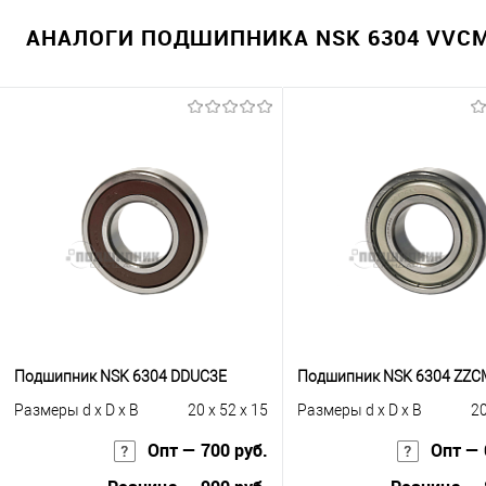
АНАЛОГИ ПОДШИПНИКА NSK 6304 VVCM
Подшипник NSK 6304 DDUC3E
Подшипник NSK 6304 ZZC
Размеры d x D x B
20 x 52 x 15
Размеры d x D x B
20
Опт — 700 руб.
Опт — 