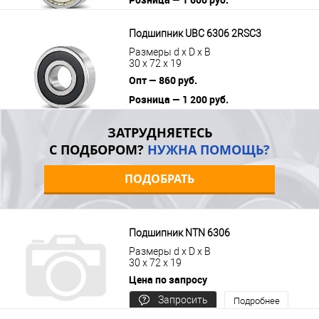
В корзину
Подробнее
Подшипник UBC 6306 2RSС3
Размеры d x D x B
30 x 72 x 19
Опт — 860 руб.
Розница — 1 200 руб.
В корзину
Подробнее
ЗАТРУДНЯЕТЕСЬ
С ПОДБОРОМ?
НУЖНА ПОМОЩЬ?
ПОДОБРАТЬ
Подшипник NTN 6306
Размеры d x D x B
30 x 72 x 19
Цена по запросу
Запросить
Подробнее
цену