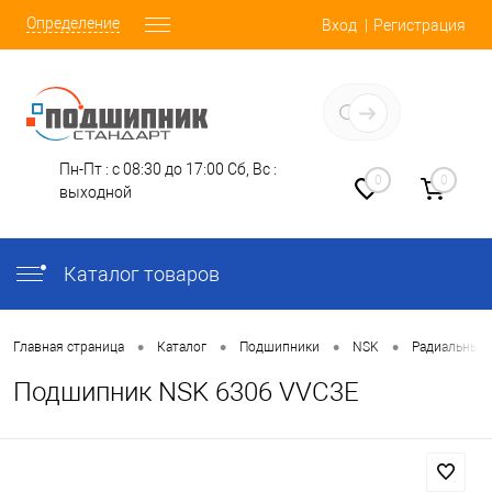
Определение
Вход
Регистрация
Заказать звонок
Пн-Пт : с 08:30 до 17:00
Сб, Вс :
0
0
выходной
Каталог товаров
•
•
•
•
Главная страница
Каталог
Подшипники
NSK
Радиальные
Подшипник NSK 6306 VVC3E