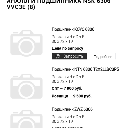
АНАЛОГИ ПОДШИПНИКА NSK 6306
VVC3E (8)
Подшипник KOYO 6306
Размеры d x D x B
30 x 72 x 19
Цена по запросу
Запросить
Подробнее
цену
Подшипник NTN 6306 T2X2LLBC3P5
Размеры d x D x B
30 x 72 x 19
Опт — 7 900 руб.
Розница — 9 500 руб.
В корзину
Подробнее
Подшипник ZWZ 6306
Размеры d x D x B
30 x 72 x 19