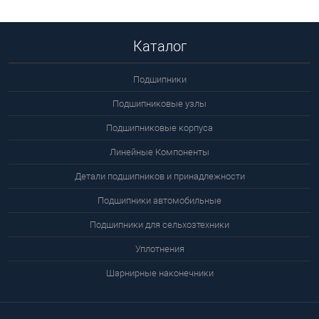
Каталог
Подшипники
Подшипниковые узлы
Подшипниковые корпуса
Линейные Компоненты
Детали подшипников и принадлежности
Подшипники автомобильные
Подшипники для сельхозтехники
Уплотнения
Шарнирные наконечники