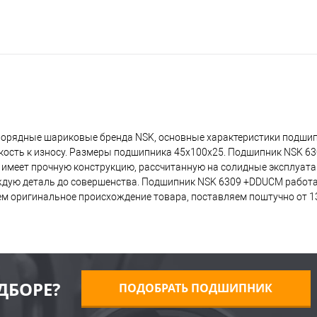
норядные шариковые бренда NSK, основные характеристики подши
йкость к износу. Размеры подшипника 45x100x25. Подшипник NSK 
о имеет прочную конструкцию, рассчитанную на солидные эксплуат
ждую деталь до совершенства. Подшипник NSK 6309 +DDUCM работа
ем оригинальное происхождение товара, поставляем поштучно от 13
ДБОРЕ?
ПОДОБРАТЬ ПОДШИПНИК