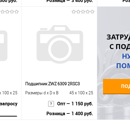
300 руб.
Розница — 3 400 руб.
Роз
В корзину
равнению
Купить в 1 клик
К сравнению
Купить в 1 к
ЗАТРУ
 заказ
В избранное
Под заказ
В избранное
С ПО
Н
ПО
Подшипник ZWZ 6309 2RSС3
ПО
x 100 x 25
Размеры d x D x B
45 x 100 x 25
 запросу
Опт — 1 150 руб.
Розница — 1 400 руб.
ну
В корзину