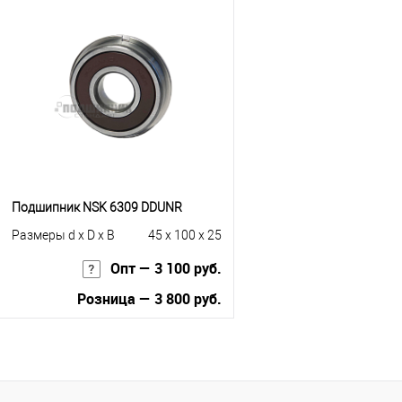
Купить в 1 клик
К с
Купить в 1 клик
К сравнению
В избранное
Под
В избранное
Под заказ
Подшипник NSK 6309 DDUNR
Размеры d x D x B
45 x 100 x 25
Опт — 3 100 руб.
Розница — 3 800 руб.
В корзину
Купить в 1 клик
К сравнению