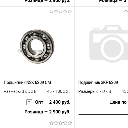
Розница — 2 900 руб.
Розница — 3 
В корзину
В корзину
Купить в 1 клик
К сравнению
Купить в 1 клик
К с
В избранное
Под заказ
В избранное
Под
Подшипник NSK 6309 CM
Подшипник SKF 6309
Размеры d x D x B
45 x 100 x 25
Размеры d x D x B
45 
Опт — 2 400 руб.
Цена по
Розница — 2 900 руб.
Запросить це
В корзину