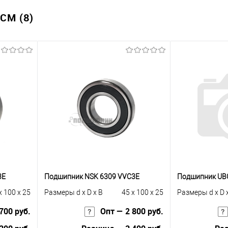
CM (8)
3E
Подшипник NSK 6309 VVC3E
Подшипник UBC
x 100 x 25
Размеры d x D x B
45 x 100 x 25
Размеры d x D 
700 руб.
Опт — 2 800 руб.