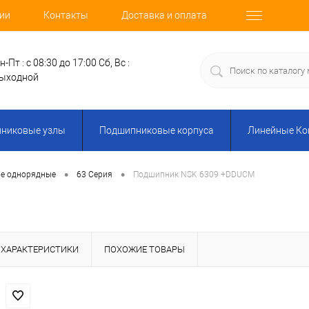
ии
Контакты
Доставка и оплата
н-Пт : с 08:30 до 17:00
Сб, Вс :
ыходной
никовые узлы
Подшипниковые корпуса
Линейные К
•
•
е однорядные
63 Серия
Подшипник NSK 6309 +DDUCM
ХАРАКТЕРИСТИКИ
ПОХОЖИЕ ТОВАРЫ