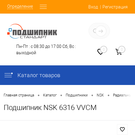
Определение
Вход
Регистрация
Заказать звонок
Пн-Пт : с 08:30 до 17:00
Сб, Вс :
0
0
выходной
Каталог товаров
•
•
•
•
Главная страница
Каталог
Подшипники
NSK
Радиальные
Подшипник NSK 6316 VVCM