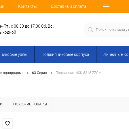
ии
Контакты
Доставка и оплата
н-Пт : с 08:30 до 17:00
Сб, Вс :
ыходной
никовые узлы
Подшипниковые корпуса
Линейные К
•
•
е однорядные
63 Серия
Подшипник NSK 6316 ZZCM
КИ
ПОХОЖИЕ ТОВАРЫ