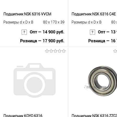
Подшипник NSK 6316 VVCM
Подшипник NSK 6316 C4E
Размеры d x D x B
80 x 170 x 39
Размеры d x D x B
80 
Опт — 14 900 руб.
Опт — 13 
Розница — 17 900 руб.
Розница — 16 
В корзину
В корзину
Купить в 1 клик
К сравнению
Купить в 1 клик
К с
В избранное
Под заказ
В избранное
Под
Подшипник KOYO 6316
Подшипник NSK 6316 ZZC