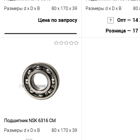
Размеры d x D x B
80 x 170 x 39
Размеры d x D x B
80 
Цена по запросу
Опт — 14 
Розница — 17 
Запросить цену
В корзину
Купить в 1 клик
К сравнению
Купить в 1 клик
К с
В избранное
Под заказ
В избранное
Под
Подшипник NSK 6316 CM
Размеры d x D x B
80 x 170 x 39