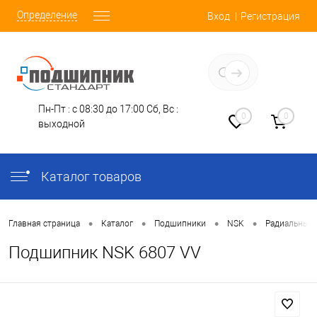
Определение
Вход
Регистрация
Заказать звонок
Пн-Пт : с 08:30 до 17:00
Сб, Вс :
0
0
выходной
Каталог товаров
•
•
•
•
Главная страница
Каталог
Подшипники
NSK
Радиальные
Подшипник NSK 6807 VV