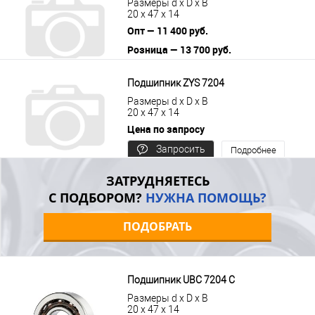
Размеры d x D x B
20 x 47 x 14
Опт — 11 400 руб.
Розница — 13 700 руб.
В корзину
Подробнее
Подшипник ZYS 7204
Размеры d x D x B
20 x 47 x 14
Цена по запросу
Запросить
Подробнее
цену
ЗАТРУДНЯЕТЕСЬ
С ПОДБОРОМ?
НУЖНА ПОМОЩЬ?
ПОДОБРАТЬ
Подшипник UBC 7204 C
Размеры d x D x B
20 x 47 x 14