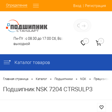
Определение
Вход
Регистрация
Заказать звонок
Пн-Пт : с 08:30 до 17:00
Сб, Вс :
0
0
выходной
Каталог товаров
•
•
•
•
Главная страница
Каталог
Подшипники
NSK
Прецизионн
Подшипник NSK 7204 CTRSULP3