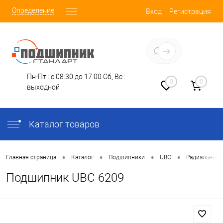
Определение
Вход
Регистрация
Заказать звонок
Пн-Пт : с 08:30 до 17:00
Сб, Вс :
0
0
выходной
Каталог товаров
•
•
•
•
Главная страница
Каталог
Подшипники
UBC
Радиальные
Подшипник UBC 6209