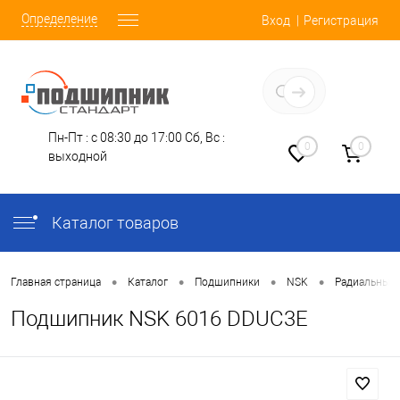
Определение
Вход
Регистрация
Заказать звонок
Пн-Пт : с 08:30 до 17:00
Сб, Вс :
0
0
выходной
Каталог товаров
•
•
•
•
Главная страница
Каталог
Подшипники
NSK
Радиальные
Подшипник NSK 6016 DDUC3E