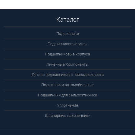
Подробнее
Каталог
Подшипники
Подшипниковые узлы
Подшипниковые корпуса
Линейные Компоненты
Детали подшипников и принадлежности
Подшипники автомобильные
Подшипники для сельхозтехники
Уплотнения
Шарнирные наконечники