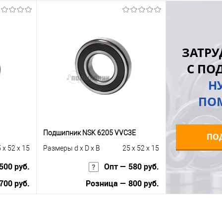
ну
В корзину
равнению
Купить в 1 клик
К сравнению
Купить в 1 к
ЗАТРУ
 заказ
В избранное
Под заказ
В избранное
С ПО
Н
ПО
Подшипник NSK 6205 VVC3E
ПО
 x 52 x 15
Размеры d x D x B
25 x 52 x 15
500 руб.
Опт — 580 руб.
700 руб.
Розница — 800 руб.
В корзину