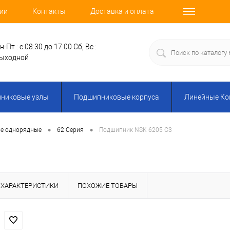
ии
Контакты
Доставка и оплата
н-Пт : с 08:30 до 17:00
Сб, Вс :
ыходной
никовые узлы
Подшипниковые корпуса
Линейные К
•
•
е однорядные
62 Серия
Подшипник NSK 6205 C3
ХАРАКТЕРИСТИКИ
ПОХОЖИЕ ТОВАРЫ