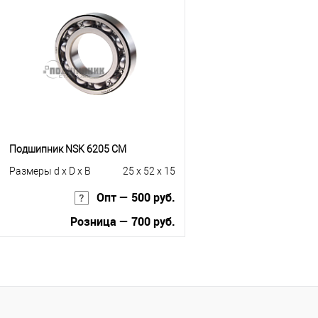
Купить в 1 клик
К сравнению
Купить в 1 клик
К с
В избранное
Под заказ
В избранное
Под
Подшипник NSK 6205 CM
Размеры d x D x B
25 x 52 x 15
Опт — 500 руб.
Розница — 700 руб.
В корзину
Купить в 1 клик
К сравнению