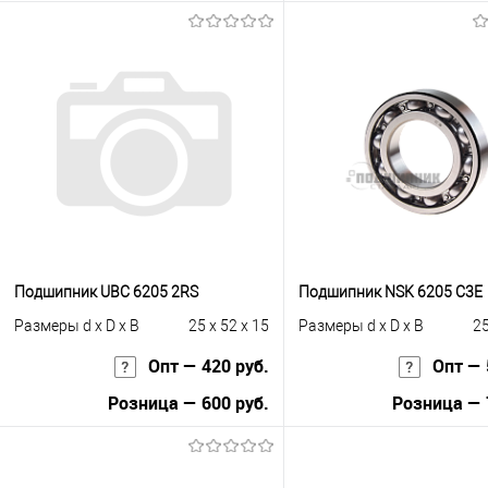
Запросить цену
Запросить це
Купить в 1 клик
К сравнению
Купить в 1 клик
К с
В избранное
Под заказ
В избранное
Под
Подшипник UBC 6205 2RS
Подшипник NSK 6205 C3E
Размеры d x D x B
25 x 52 x 15
Размеры d x D x B
25
Опт — 420 руб.
Опт — 
Розница — 600 руб.
Розница — 
В корзину
В корзину