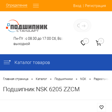
Определение
Вход
Регистрация
Заказать звонок
Пн-Пт : с 08:30 до 17:00
Сб, Вс :
0
0
выходной
Каталог товаров
•
•
•
•
Главная страница
Каталог
Подшипники
NSK
Радиальные
Подшипник NSK 6205 ZZCM