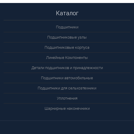
Каталог
Подшипники
Подшипниковые узлы
Подшипниковые корпуса
Линейные Компоненты
Детали подшипников и принадлежности
Подшипники автомобильные
Подшипники для сельхозтехники
Уплотнения
Шарнирные наконечники