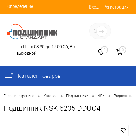
Определение
Вход
Регистрация
Заказать звонок
Пн-Пт : с 08:30 до 17:00
Сб, Вс :
0
0
выходной
Каталог товаров
•
•
•
•
Главная страница
Каталог
Подшипники
NSK
Радиальные
Подшипник NSK 6205 DDUC4