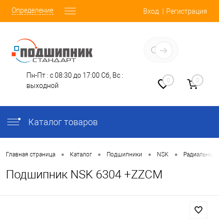
Определение
Вход
Регистрация
Заказать звонок
Пн-Пт : с 08:30 до 17:00
Сб, Вс :
0
0
выходной
Каталог товаров
•
•
•
•
Главная страница
Каталог
Подшипники
NSK
Радиальные
Подшипник NSK 6304 +ZZCM