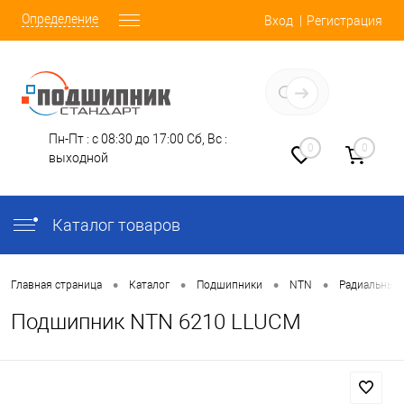
Определение
Вход
Регистрация
Заказать звонок
Пн-Пт : с 08:30 до 17:00
Сб, Вс :
0
0
выходной
Каталог товаров
•
•
•
•
Главная страница
Каталог
Подшипники
NTN
Радиальные
Подшипник NTN 6210 LLUCM