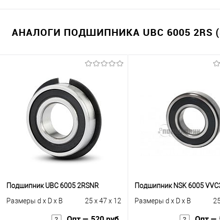
АНАЛОГИ ПОДШИПНИКА UBC 6005 2RS (
Подшипник UBC 6005 2RSNR
Подшипник NSK 6005 VVC
Размеры d x D x B
25 x 47 x 12
Размеры d x D x B
25
Опт — 520 руб.
Опт — 