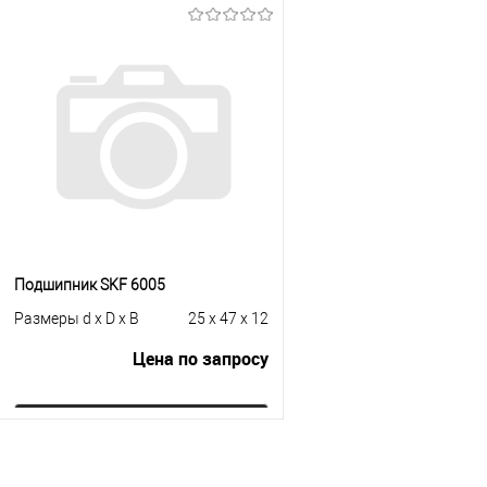
Запросить цену
В корзину
Купить в 1 клик
К сравнению
Купить в 1 клик
К с
В избранное
Под заказ
В избранное
В н
Подшипник SKF 6005
Размеры d x D x B
25 x 47 x 12
Цена по запросу
Запросить цену