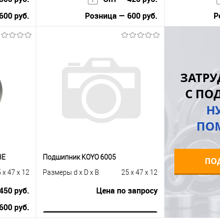
600 руб.
Розница — 600 руб.
Р
В корзину
равнению
Купить в 1 клик
К сравнению
Купить в 1 к
ЗАТРУ
 заказ
В избранное
В наличии
В избранное
С ПО
Н
ПО
3E
Подшипник KOYO 6005
ПО
 x 47 x 12
Размеры d x D x B
25 x 47 x 12
450 руб.
Цена по запросу
600 руб.