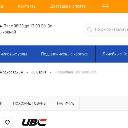
ии
Контакты
Доставка и оплата
н-Пт : с 08:30 до 17:00
Сб, Вс :
ыходной
никовые узлы
Подшипниковые корпуса
Линейные К
•
•
е однорядные
60 Серия
Подшипник UBC 6005 2RS
КИ
ПОХОЖИЕ ТОВАРЫ
НАЛИЧИЕ