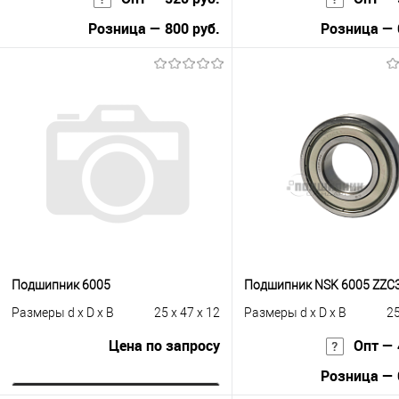
Розница — 800 руб.
Розница — 
В корзину
В корзину
Купить в 1 клик
К сравнению
Купить в 1 клик
К с
В избранное
В наличии
В избранное
Под
Подшипник 6005
Подшипник NSK 6005 ZZC
Размеры d x D x B
25 x 47 x 12
Размеры d x D x B
25
Цена по запросу
Опт — 
Розница — 