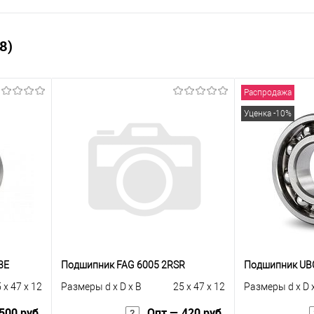
8)
Распродажа
Уценка -10%
3E
Подшипник FAG 6005 2RSR
Подшипник UB
 x 47 x 12
Размеры d x D x B
25 x 47 x 12
Размеры d x D 
500 руб.
Опт — 420 руб.