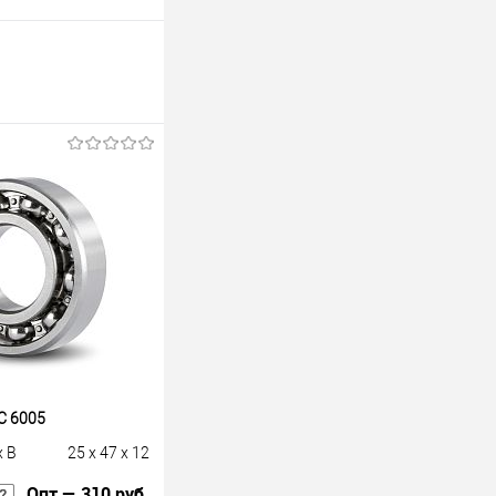
C 6005
x B
25 x 47 x 12
Опт — 310 руб.