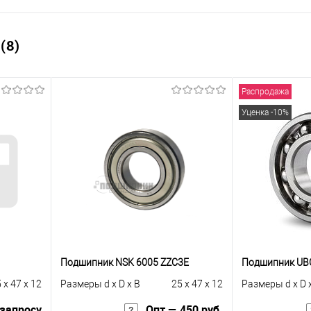
(8)
Распродажа
Уценка -10%
Подшипник NSK 6005 ZZC3E
Подшипник UB
 x 47 x 12
Размеры d x D x B
25 x 47 x 12
Размеры d x D 
 запросу
Опт — 450 руб.