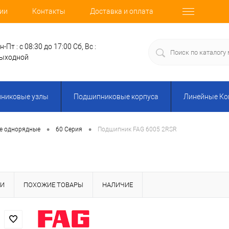
ии
Контакты
Доставка и оплата
н-Пт : с 08:30 до 17:00
Сб, Вс :
ыходной
никовые узлы
Подшипниковые корпуса
Линейные К
•
•
е однорядные
60 Серия
Подшипник FAG 6005 2RSR
КИ
ПОХОЖИЕ ТОВАРЫ
НАЛИЧИЕ