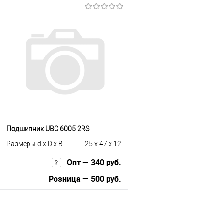
В корзину
В корзину
Купить в 1 клик
К сравнению
Купить в 1 клик
К с
В избранное
Под заказ
В избранное
В н
Подшипник UBC 6005 2RS
Размеры d x D x B
25 x 47 x 12
Опт — 340 руб.
Розница — 500 руб.
В корзину