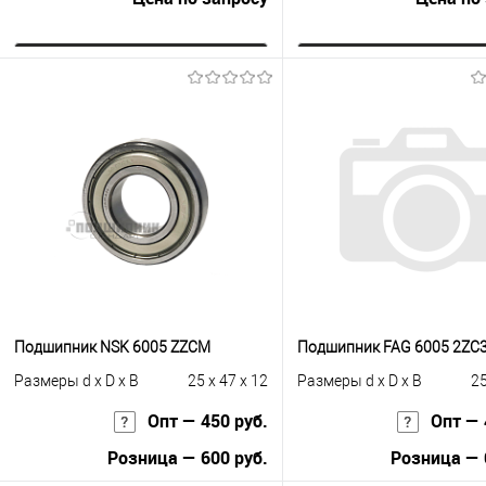
Запросить цену
Запросить це
Купить в 1 клик
К сравнению
Купить в 1 клик
К с
В избранное
Под заказ
В избранное
Под
Подшипник NSK 6005 ZZCM
Подшипник FAG 6005 2ZC
Размеры d x D x B
25 x 47 x 12
Размеры d x D x B
25
Опт — 450 руб.
Опт — 
Розница — 600 руб.
Розница — 