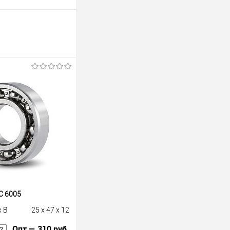
C 6005
x B
25 x 47 x 12
Опт — 310 руб.