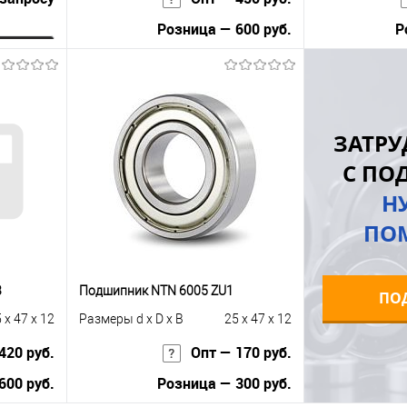
Розница — 600 руб.
Р
ну
В корзину
равнению
Купить в 1 клик
К сравнению
Купить в 1 к
ЗАТРУ
 заказ
В избранное
В наличии
В избранное
С ПО
Н
ПО
3
Подшипник NTN 6005 ZU1
ПО
 x 47 x 12
Размеры d x D x B
25 x 47 x 12
420 руб.
Опт — 170 руб.
600 руб.
Розница — 300 руб.