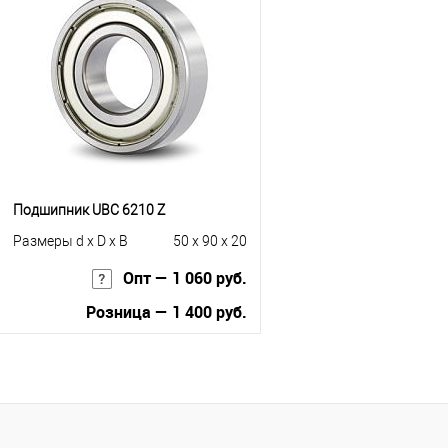
Купить в 1 клик
К сравнению
Купить в 1 клик
К с
В избранное
Под заказ
В избранное
Под
Подшипник UBC 6210 Z
Размеры d x D x B
50 x 90 x 20
Опт — 1 060 руб.
Розница — 1 400 руб.
В корзину
Купить в 1 клик
К сравнению