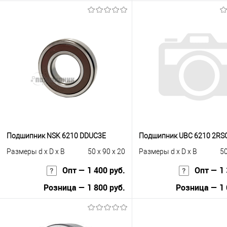
Запросить це
В корзину
Купить в 1 клик
К с
Купить в 1 клик
К сравнению
В избранное
Под
В избранное
Под заказ
Подшипник NSK 6210 DDUC3E
Подшипник UBC 6210 2RS
Размеры d x D x B
50 x 90 x 20
Размеры d x D x B
50
Опт — 1 400 руб.
Опт — 1 
Розница — 1 800 руб.
Розница — 1 
В корзину
В корзину