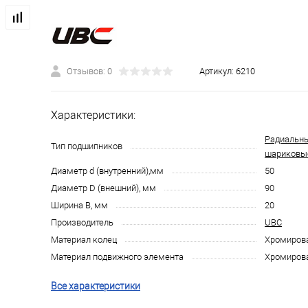
Отзывов: 0
Артикул:
6210
Характеристики:
Радиальн
Тип подшипников
шариковы
Диаметр d (внутренний),мм
50
Диаметр D (внешний), мм
90
Ширина B, мм
20
Производитель
UBC
Материал колец
Хромирова
Материал подвижного элемента
Хромирова
Все характеристики