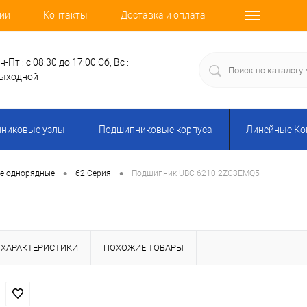
ии
Контакты
Доставка и оплата
н-Пт : с 08:30 до 17:00
Сб, Вс :
ыходной
никовые узлы
Подшипниковые корпуса
Линейные К
•
•
е однорядные
62 Серия
Подшипник UBC 6210 2ZC3EMQ5
ХАРАКТЕРИСТИКИ
ПОХОЖИЕ ТОВАРЫ