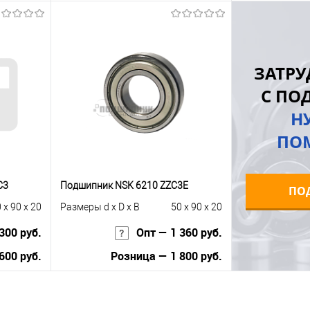
ну
В корзину
равнению
Купить в 1 клик
К сравнению
Купить в 1 к
ЗАТРУ
 заказ
В избранное
Под заказ
В избранное
С ПО
Н
ПО
С3
Подшипник NSK 6210 ZZC3E
ПО
 x 90 x 20
Размеры d x D x B
50 x 90 x 20
300 руб.
Опт — 1 360 руб.
600 руб.
Розница — 1 800 руб.
В корзину